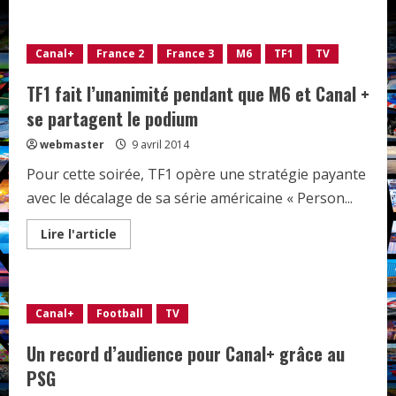
Canal+
France 2
France 3
M6
TF1
TV
TF1 fait l’unanimité pendant que M6 et Canal +
se partagent le podium
webmaster
9 avril 2014
Pour cette soirée, TF1 opère une stratégie payante
avec le décalage de sa série américaine « Person...
Read
Lire l'article
more
about
TF1
fait
l’unanimité
pendant
Canal+
Football
TV
que
M6
et
Un record d’audience pour Canal+ grâce au
Canal
+
PSG
se
partagent