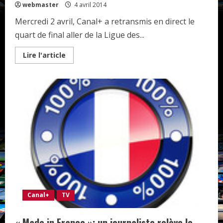
webmaster
4 avril 2014
le
podium
Mercredi 2 avril, Canal+ a retransmis en direct le
quart de final aller de la Ligue des...
Read
Lire l'article
more
about
Un
record
d’audience
pour
Canal+
grâce
au
PSG
Canal+
TV
« Made in France »: un journaliste relève le