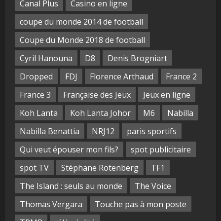
Canal Plus
Casino en ligne
coupe du monde 2014 de football
Coupe du Monde 2018 de football
Cyril Hanouna
D8
Denis Brogniart
Dropped
FDJ
Florence Arthaud
France 2
France 3
Française des Jeux
Jeux en ligne
Koh Lanta
Koh Lanta Johor
M6
Nabilla
Nabilla Benattia
NRJ12
paris sportifs
Qui veut épouser mon fils?
spot publicitaire
spot TV
Stéphane Rotenberg
TF1
The Island : seuls au monde
The Voice
Thomas Vergara
Touche pas à mon poste