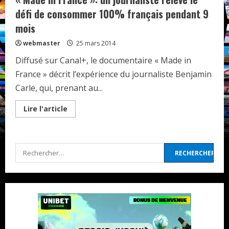
défi de consommer 100% français pendant 9
mois
webmaster
25 mars 2014
Diffusé sur Canal+, le documentaire « Made in
France » décrit l’expérience du journaliste Benjamin
Carle, qui, prenant au...
Read
Lire l'article
more
about
« Made
in
France »:
Rechercher :
un
journaliste
relève
le
défi
de
consommer
100%
français
pendant
9